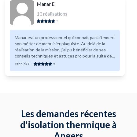
Manar E
13
réalisations
5
Manar est un professionnel qui connait parfaitement
son métier de menuisier plaquiste. Au delà de la
réalisation de la mission, j'ai pu bénéficier de ses
conseils techniques et astuces pro pour la suite de
mon chantier. N'hésitez pas à faire appel à lui !
Yannick G
-
5
Les demandes récentes
d'isolation thermique à
Angers