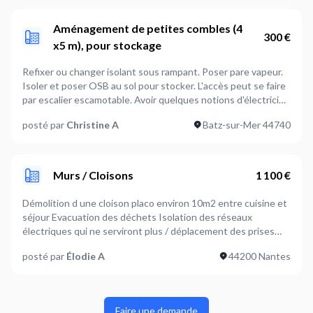
Aménagement de petites combles (4
300 €
x5 m), pour stockage
Refixer ou changer isolant sous rampant. Poser pare vapeur.
Isoler et poser OSB au sol pour stocker. L'accès peut se faire
par escalier escamotable. Avoir quelques notions d'électricité
serait un plus pour déplacer boitier électrique;
posté par
Christine A
Batz-sur-Mer 44740
Murs / Cloisons
1 100 €
Démolition d une cloison placo environ 10m2 entre cuisine et
séjour Evacuation des déchets Isolation des réseaux
électriques qui ne serviront plus / déplacement des prises
électriques Mise en place de deux prises spéciale LV et LL
posté par
Élodie A
44200 Nantes
Faire une demande