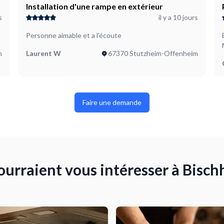
taller 2 rampes de 2 mètres.
Installation d'une rampe en extérieur
s
il y a 10 jours
Personne aimable et a l'écoute
m
Laurent W
67370 Stutzheim-Offenheim
Faire une demande
pourraient vous intéresser à Bisc