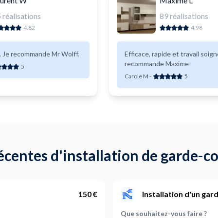
urent W
Maxime L
5
réalisations
89
réalisations
4.82
4.98
. Je recommande Mr Wolff.
Efficace, rapide et travail soign
recommande Maxime
5
Carole M
-
5
centes d'installation de garde-c
150 €
Installation d'un ga
Que souhaitez-vous faire ?