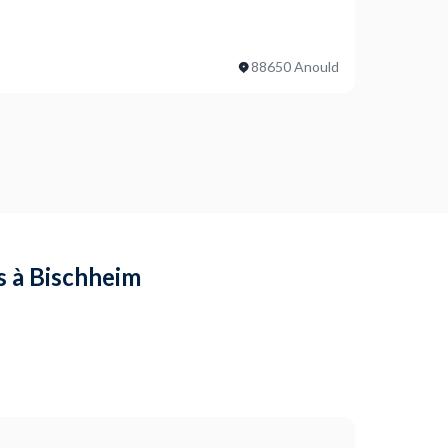
88650 Anould
 de votre garde-corps ?
de votre garde-corps ?
ps à Bischheim
ojet ?
atre marches a securiser avec des balustres également il
r