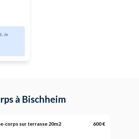
é. Je
orps à Bischheim
rde-corps sur terrasse 20m2
600 €