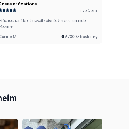
Poses et fixations
il y a 3 ans
Efficace, rapide et travail soigné. Je recommande
Maxime
Carole M
67000 Strasbourg
hheim