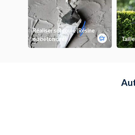
Réaliser sol coulé (Résine
ou béton ciré)
Taill
Aut
Poser de la moquette
Monter
Déposer un revêtement de sol
Install