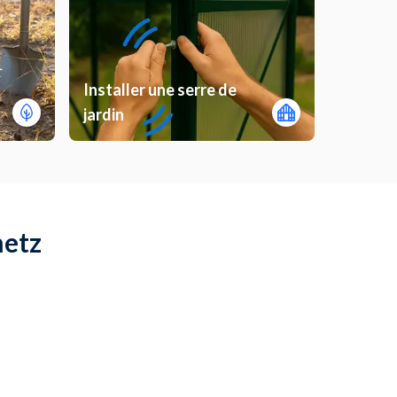
Installer une serre de
jardin
metz
Isolation par l'extérieur
Isolation thermique