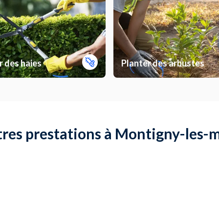
er des haies
Planter des arbustes
res prestations à Montigny-les-
 un meuble de cuisine
Installer une hotte
er une pergola
Poser des stores avec