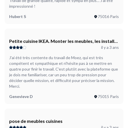
Travail de grande qualité, rapide et sympa en plus… J’ai été
impressionné !
Hubert S
75016 Paris
Petite cuisine IKEA. Monter les meubles, les installer
il y a 3 ans
complètement .
J'ai été très contente du travail de Moez, qui est très
compétent et sympathique et n'hésite pas à se mettre en
quatre pour finir le travail. C'est plutôt avec la plateforme que
je dois me familiariser, car un peu trop de pression pour
décider quelle mission, et difficulté pour préciser la mission.
Merci.
Genevieve D
75015 Paris
pose de meubles cuisines
il y a 3 ans