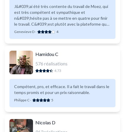
J&#039;ai été très contente du travail de Moez, qui
est très compétent et sympathique et
n&#039;hésite pas à se mettre en quatre pour finir
le travail. C&#039;est plutôt avec la plateforme que
je dois me familiariser, car un peu trop de pression
Genevieve D
-
4
pour décider quelle mission, et difficulté pour
préciser la mission. Merci.
Hamidou C
576
réalisations
4.73
Compétent, pro, et efficace. Il a fait le travail dans le
temps promis et pour un prix raisonnable.
Philippe C
-
5
Nicolas D
963
réalisations