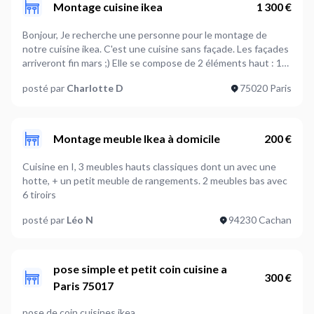
Montage cuisine ikea
1 300 €
Bonjour, Je recherche une personne pour le montage de
notre cuisine ikea. C'est une cuisine sans façade. Les façades
arriveront fin mars ;) Elle se compose de 2 éléments haut : 1
meuble frigo + 1 meuble four + micro onde 8 éléments bas :
posté par
Charlotte D
75020 Paris
dont un avec le lave vaisselle. Un plan de travail + évier +
robinet est a poser. Les seules façades à poser seront les
façades des 11 tiroirs "intérieur" J'aimerai l'évacuation des
cartons
Montage meuble Ikea à domicile
200 €
Cuisine en I, 3 meubles hauts classiques dont un avec une
hotte, + un petit meuble de rangements. 2 meubles bas avec
6 tiroirs
posté par
Léo N
94230 Cachan
pose simple et petit coin cuisine a
300 €
Paris 75017
pose de coin cuisines ikea