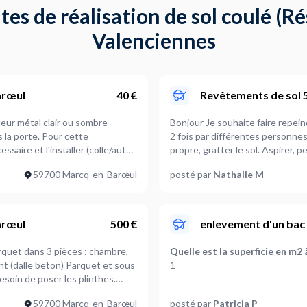
s de réalisation de sol coulé (Ré
Valenciennes
arœul
40 €
Revêtements de sol
Bonjour Je souhaite faire repeindre mon balcon de 15m2 . Pour info je l’ai déjà fait faire
. Pour cette
2 fois par différentes personnes cela ne tient jamai
essaire et l'installer (colle/autre
propre, gratter le sol. Aspirer, p
vienne avec la peinture aussi. J
59700 Marcq-en-Barœul
posté par
Nathalie M
cela vous donne une idée de la p
arœul
500 €
enlevement d'un bac
quet dans 3 pièces : chambre,
Quelle est la superficie en m2 
t (dalle beton) Parquet et sous
1
Faut-il retirer un revêtement 
59700 Marcq-en-Barœul
posté par
Patricia P
A définir ensemble