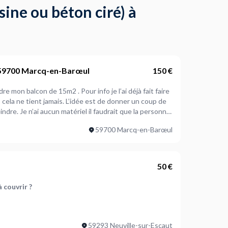
sine ou béton ciré) à
 59700 Marcq-en-Barœul
150 €
s. L’idée est de donner un coup de
eindre. Je n’ai aucun matériel il faudrait que la personne
e vous montre une photo lorsque le balcon est peint
59700 Marcq-en-Barœul
einture.
50 €
à couvrir ?
existant ?
59293 Neuville-sur-Escaut