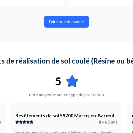
Quel est le type de revêtement
A définir ensemble
Faire une demande
Où en êtes-vous dans votre pr
Je suis prêt à démarrer
Plus d’infos...
Bonjour, j'ai besoin de faire retirer ce bac en pierre à l'intérieur duquel se trouve de la
ts de réalisation de sol coulé (Résine ou b
5
note moyenne sur ce type de prestation
Revêtements de sol 59700 Marcq-en-Barœul
s
il y a 2 ans
Vous pouvez faire confiance à Michel les yeux fermés !