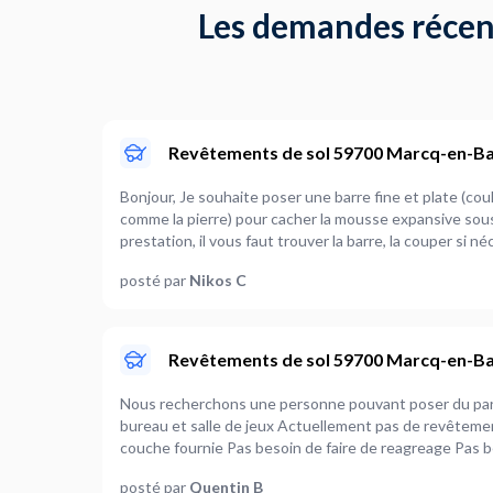
Les demandes récente
Revêtements de sol 59700 Marcq-en-B
Bonjour, Je souhaite poser une barre fine et plate (couleur métal clair ou sombre
comme la pierre) pour cacher la mousse expansive sous la porte
prestation, il vous faut trouver la barre, la couper si néc
?). Venir avec vos outils et matériel d'installation. Vous pouvez venir voir et mesurer.
posté par
Nikos C
Les dimensions de l'espace à combler : 26mm x 975mm
Revêtements de sol 59700 Marcq-en-B
Nous recherchons une personne pouvant poser du par
bureau et salle de jeux Actuellement pas de revêtemen
couche fournie Pas besoin de faire de reagreage Pas besoin de poser les plinthes.
Parquet de type contrecollé largeur 19cm
posté par
Quentin B