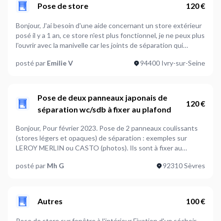
Pose de store
120 €
Bonjour, J'ai besoin d'une aide concernant un store extérieur
posé il y a 1 an, ce store n'est plus fonctionnel, je ne peux plus
l'ouvrir avec la manivelle car les joints de séparation qui
permettent le glissement se sont détachés. Pourriez vous
posté par
Emilie V
94400 Ivry-sur-Seine
me contacter pour cette réparation. Si oui, je souhaiterai
également que vous puissiez faire un trou petit à la perceuse
dans l'un de mes murs en béton. Merci par avance
Pose de deux panneaux japonais de
120 €
séparation wc/sdb à fixer au plafond
Bonjour, Pour février 2023. Pose de 2 panneaux coulissants
(stores légers et opaques) de séparation : exemples sur
LEROY MERLIN ou CASTO (photos). Ils sont à fixer au
plafond, sur tringle.
posté par
Mh G
92310 Sèvres
Autres
100 €
Pose de store sur fenêtre à l'intérieur Fixation d'un séchoir