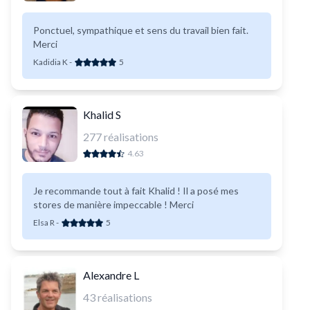
Ponctuel, sympathique et sens du travail bien fait.
Merci
Kadidia K
-
5
Khalid S
277
réalisations
4.63
Je recommande tout à fait Khalid ! Il a posé mes
stores de manière impeccable ! Merci
Elsa R
-
5
Alexandre L
43
réalisations