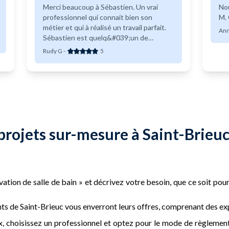
Merci beaucoup à Sébastien. Un vrai
Nou
professionnel qui connait bien son
M. 
métier et qui à réalisé un travail parfait.
Ann
Sébastien est quelq&#039;un de
ponctuel et arrangeant Je recommande
Rudy G
-
5
!!
projets sur-mesure à Saint-Brieuc
tion de salle de bain » et décrivez votre besoin, que ce soit pour 
s de Saint-Brieuc vous enverront leurs offres, comprenant des expe
 choisissez un professionnel et optez pour le mode de règlement 