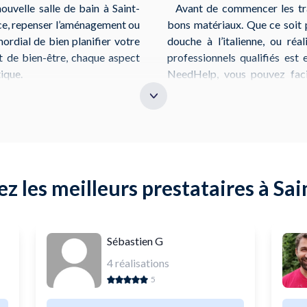
ouvelle salle de bain à Saint-
Avant de commencer les trav
èce, repenser l’aménagement ou
bons matériaux. Que ce soit po
imordial de bien planifier votre
douche à l’italienne, ou réa
et de bien-être, chaque aspect
professionnels qualifiés est 
tique.
NeedHelp, vous pouvez facil
sanitaires à Saint-Brieuc pour 
s spécialisés qui peuvent vous
ar exemple, chez
BUT
, situé au
Que vous soyez au centr
abo, des baignoires balnéo et
environnants, notre platefo
 Dépôt
à Plérin, dans l'Espace
rénovation clé en main. Ne ta
 gamme de produits pour la
espace moderne et agréable, a
z les meilleurs prestataires à Sai
nt et des matériaux pour le
Sébastien G
4
réalisations
5