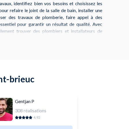
aux, identifiez bien vos besoins et choisissez les
ur refaire le joint de la salle de bain, installer une
liser des travaux de plomberie, faire appel à des
essentiel pour garantir un résultat de qualité. Avec
ement trouver des plombiers et installateurs de
vous aider tout au long de votre projet.
e-ville de Saint-Brieuc ou dans ses quartiers
rme offre des conseils d'experts et un service de
rdez plus pour transformer votre salle de bain en un
ccessible et adapté à vos besoins.
nt-brieuc
Gentjan P
308
réalisations
4.92