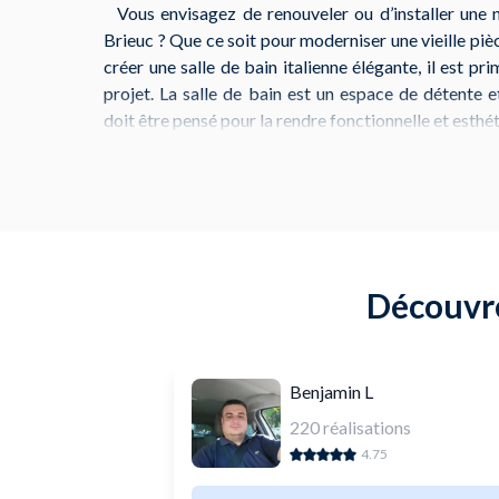
Vous envisagez de renouveler ou d’installer une n
Brieuc ? Que ce soit pour moderniser une vieille pi
créer une salle de bain italienne élégante, il est pr
projet. La salle de bain est un espace de détente 
doit être pensé pour la rendre fonctionnelle et esthé
À Saint-Brieuc, vous avez accès à divers magasin
fournir les matériaux et équipements nécessaires. P
3 Rue Laennec, vous trouverez des meubles sous lav
divers accessoires de salle de bain. De plus,
Brico
commercial du Chêne Vert, propose une large
Découvre
rénovation, y compris des solutions de rangeme
carrelage.
Benjamin L
220
réalisations
4.75