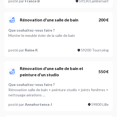
posté par
France B
59130 Lambersart
Lavabo
Faut-il installer des éléments ?
Lavabo
Rénovation d'une salle de bain
200 €
Faut-il installer des éléments accessoires ?
Que souhaitez-vous faire ?
Autre
Monter le meuble évier de la salle de bain
Est-ce que vous avez des tâches électriques à réaliser ?
Faut-il retirer certains éléments ?
Non
posté par
Reine K
59200 Tourcoing
Meuble
Est-ce que vous avez des tâches de plomberie à réaliser ?
Faut-il installer des éléments ?
Oui
Meuble de salle de bain
Rénovation d'une salle de bain et
550 €
peinture d'un studio
Souhaitez-vous installer un appareil électroménager ?
Faut-il installer des éléments accessoires ?
Non
Autre
Que souhaitez-vous faire ?
Rénovation salle de bain + peinture studio + joints fenêtres +
Où en êtes-vous dans votre projet ?
Est-ce que vous avez des tâches électriques à réaliser ?
nettoyage aérations
Je suis prêt à démarrer
Oui
posté par
Annehortense J
59800 Lille
Faut-il retirer certains éléments ?
Plus d’infos...
Est-ce que vous avez des tâches de plomberie à réaliser ?
Lavabo,WC,Autres
Règlement en chèques CESU
Oui