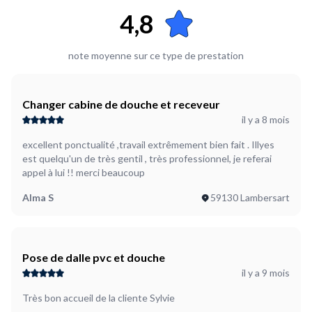
4,8
Où en êtes-vous dans votre projet ?
Je suis prêt à démarrer
note moyenne sur ce type de prestation
Changer cabine de douche et receveur
il y a 8 mois
excellent ponctualité ,travail extrêmement bien fait . Illyes
est quelqu'un de très gentil , très professionnel, je referai
appel à lui !! merci beaucoup
Alma S
59130 Lambersart
Pose de dalle pvc et douche
il y a 9 mois
Très bon accueil de la cliente Sylvie