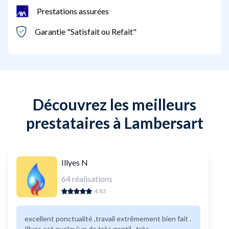
Prestations assurées
Garantie "Satisfait ou Refait"
Découvrez les meilleurs
prestataires à Lambersart
Illyes N
64
réalisations
4.83
excellent ponctualité ,travail extrêmement bien fait .
Illyes est quelqu'un de très gentil , très