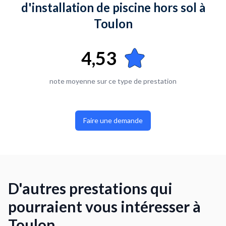
d'installation de piscine hors sol à
Mais à mon âge avancé je fatigue !!!. Je pense qu’il faut un
peu plus d’une journée pour cette mission.
Toulon
4,53
note moyenne sur ce type de prestation
Faire une demande
D'autres prestations qui
pourraient vous intéresser à
Toulon