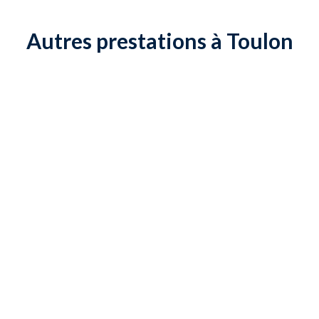
Autres prestations à Toulon
Poser des stores avec
Monter des meubles de salle
raccordement électrique
de bain
Installer une poignée de
Fabriquer un meuble sur-
porte
mesure
Évacuer des déchets
Installation électrique
Travaux de plomberie
Monter un meuble IKEA
Poser du sol Vinyle, PVC ou
Service de livraison