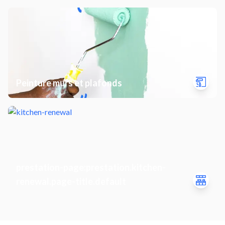
Peinture murs et plafonds
prestation-page:prestation.kitchen-
renewal.page-title.default