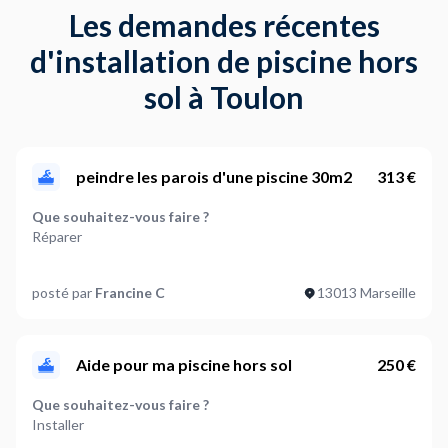
Les demandes récentes
d'installation de piscine hors
sol à Toulon
peindre les parois d'une piscine 30m2
313 €
Que souhaitez-vous faire ?
Réparer
Quel est le type de piscine concerné ?
posté par
Francine C
13013 Marseille
A définir ensemble
Y a-t-il d'autres éléments concernés?
Autre
Aide pour ma piscine hors sol
250 €
Où en êtes-vous dans votre projet ?
Que souhaitez-vous faire ?
J'ai besoin d'accompagnement
Installer