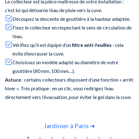
Le collecteur est la pièce maîtresse de votre installation :
c’est lui qui détourne l’eau de pluie vers la cuve.
Découpez la descente de gouttière à la hauteur adaptée.
Fixez le collecteur en respectant le sens de circulation de
l’eau.
Vérifiez qu’il est équipé d’un
filtre anti-feuilles
: cela
évite d’encrasser la cuve.
Choisissez un modèle adapté au diamètre de votre
gouttière (80 mm, 100 mm…).
Astuce
: certains collecteurs disposent d’une fonction « arrêt
hiver ». Très pratique : en un clic, vous redirigez l’eau
directement vers l’évacuation, pour éviter le gel dans la cuve.
Slide 1 of 8
Jardinier à Paris ➜