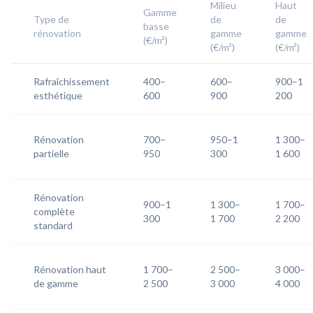
Milieu
Haut
Gamme
Type de
de
de
basse
rénovation
gamme
gamme
(€/m²)
(€/m²)
(€/m²)
Rafraîchissement
400–
600–
900–1
esthétique
600
900
200
Rénovation
700–
950–1
1 300–
partielle
950
300
1 600
Rénovation
900–1
1 300–
1 700–
complète
300
1 700
2 200
standard
Rénovation haut
1 700–
2 500–
3 000–
de gamme
2 500
3 000
4 000