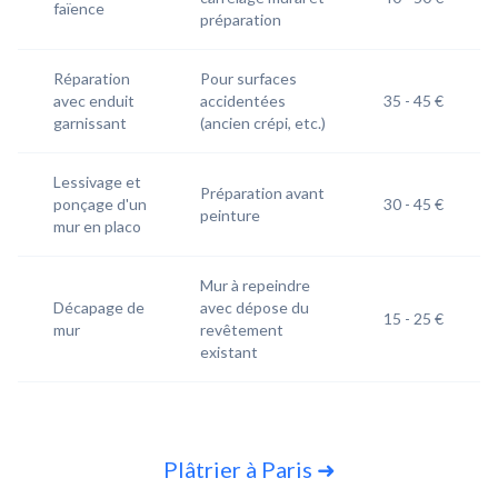
faïence
préparation
Réparation
Pour surfaces
avec enduit
accidentées
35 - 45 €​
garnissant
(ancien crépi, etc.)
Lessivage et
Préparation avant
ponçage d'un
30 - 45 €​
peinture
mur en placo
Mur à repeindre
Décapage de
avec dépose du
15 - 25 €
mur
revêtement
existant
Slide 1 of 8
Plâtrier à Paris ➜