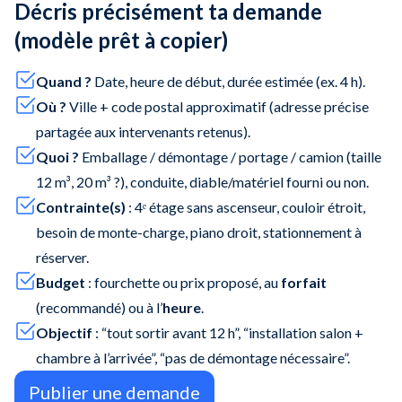
Décris précisément ta demande
(modèle prêt à copier)
Quand ?
Date, heure de début, durée estimée (ex. 4 h).
Où ?
Ville + code postal approximatif (adresse précise
partagée aux intervenants retenus).
Quoi ?
Emballage / démontage / portage / camion (taille
12 m³, 20 m³ ?), conduite, diable/matériel fourni ou non.
Contrainte(s)
: 4ᵉ étage sans ascenseur, couloir étroit,
besoin de monte-charge, piano droit, stationnement à
réserver.
Budget
: fourchette ou prix proposé, au
forfait
(recommandé) ou à l’
heure
.
Objectif
: “tout sortir avant 12 h”, “installation salon +
chambre à l’arrivée”, “pas de démontage nécessaire”.
Publier une demande