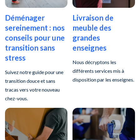
Déménager
Livraison de
sereinement : nos
meuble des
conseils pour une
grandes
transition sans
enseignes
stress
Nous décryptons les
différents services mis à
Suivez notre guide pour une
disposition par les enseignes.
transition douce et sans
tracas vers votre nouveau
chez-vous.