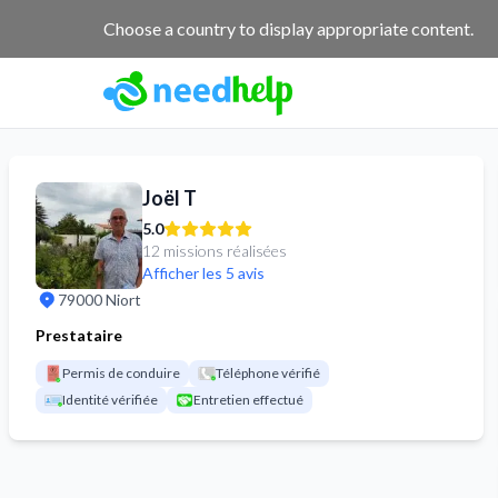
NeedHelp : site de jobbing et de services entre particuliers
Choose a country to display appropriate content.
Joël T
5.0
12 missions réalisées
Afficher les 5 avis
79000 Niort
Prestataire
Permis de conduire
Téléphone vérifié
Identité vérifiée
Entretien effectué