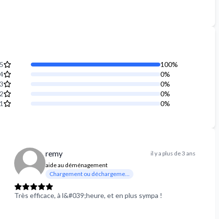
5
100
%
4
0
%
3
0
%
2
0
%
1
0
%
remy
il y a plus de 3 ans
aide au déménagement
Chargement ou déchargement
Très efficace, à l&#039;heure, et en plus sympa !