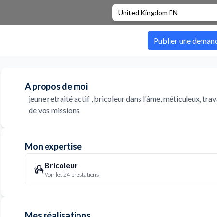
United Kingdom EN
Publier une deman
A propos de moi
jeune retraité actif , bricoleur dans l'âme, méticuleux, trav
de vos missions
Mon expertise
Bricoleur
Voir les 24 prestations
Mes réalisations