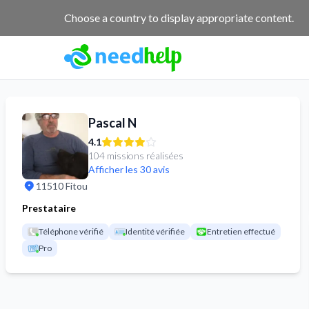
NeedHelp : site de jobbing et de services entre particuliers
Choose a country to display appropriate content.
Pascal N
4.1
104 missions réalisées
Afficher les 30 avis
11510 Fitou
Prestataire
Téléphone vérifié
Identité vérifiée
Entretien effectué
Pro