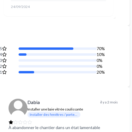
24/09/2024
2
5
70
%
4
10
%
3
0
%
2
0
%
1
20
%
Dabia
il y a 2 mois
Installer une baie vitrée coulissante
Installer des fenêtres / portes-fenêtres
À abandonner le chantier dans un état lamentable