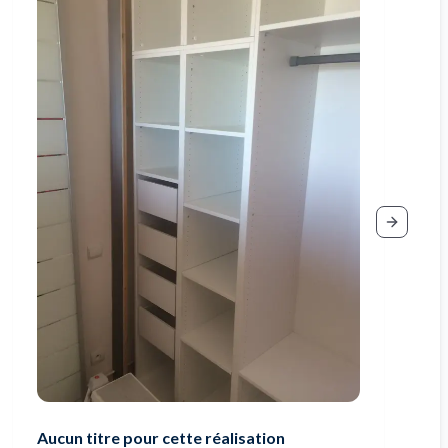
Next slid
Aucun titre pour cette réalisation
A