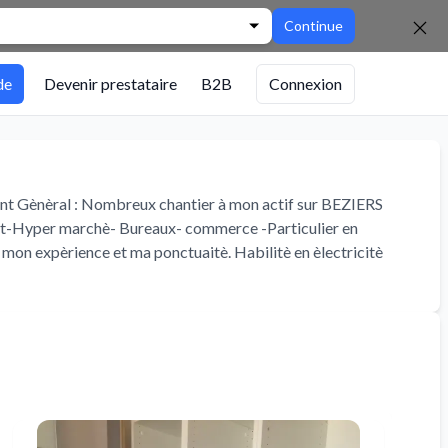
Continue
de
Devenir prestataire
B2B
Connexion
nt Gènèral : Nombreux chantier à mon actif sur BEZIERS
ot-Hyper marchè- Bureaux- commerce -Particulier en
n expèrience et ma ponctuaitè. Habilitè en èlectricitè