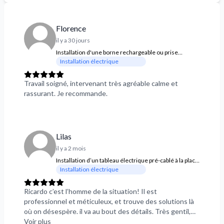
Florence
il y a 30 jours
Installation d'une borne rechargeable ou prise
sécurisée pour recharge d'une voiture electrique
Installation électrique
Travail soigné, intervenant très agréable calme et
rassurant. Je recommande.
Lilas
il y a 2 mois
Installation d’un tableau électrique pré-cablé à la place
d’un ancien
Installation électrique
Ricardo c’est l’homme de la situation! Il est
professionnel et méticuleux, et trouve des solutions là
où on désespère. il va au bout des détails. Très gentil,
très à l’écoute et très coopératif. Je le recommande
Voir plus