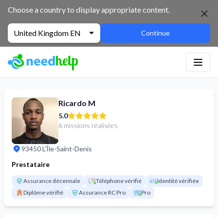
NeedHelp : site de jobbing et de services entre particuliers
Choose a country to display appropriate content.
United Kingdom EN
Continue
Ricardo M
5.0
6 missions réalisées
93450 L'Île-Saint-Denis
Prestataire
Assurance décennale
Téléphone vérifié
Identité vérifiée
Diplôme vérifié
Assurance RC Pro
Pro