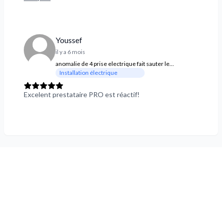
vivement et je vous assure que vous ne regretterez pas!
Youssef
il y a 6 mois
anomalie de 4 prise electrique fait sauter le
disjoncteur
Installation électrique
Excelent prestataire PRO est réactif!