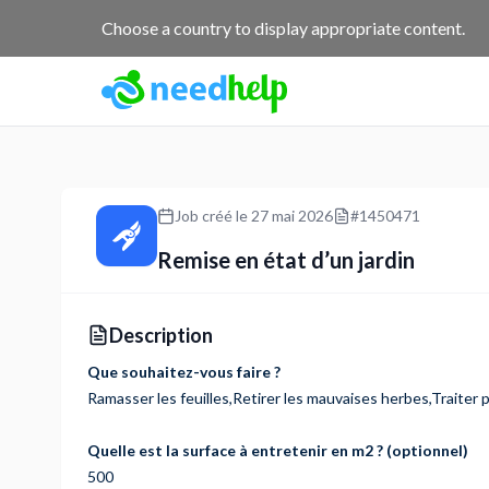
NeedHelp : site de jobbing et de services entre particuliers
Choose a country to display appropriate content.
Job créé le
27 mai 2026
#
1450471
Remise en état d’un jardin
Description
Que souhaitez-vous faire ?
Ramasser les feuilles,Retirer les mauvaises herbes,Traiter p
Quelle est la surface à entretenir en m2 ? (optionnel)
500