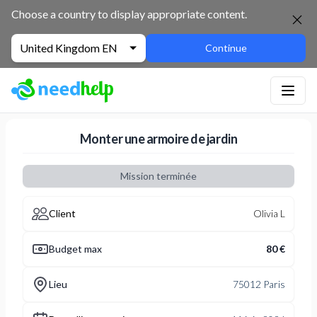
NeedHelp : site de jobbing et de services entre particuliers
Choose a country to display appropriate content.
United Kingdom EN
Continue
Monter une armoire de jardin
Mission terminée
Client
Olivia L
Budget max
80 €
Lieu
75012 Paris