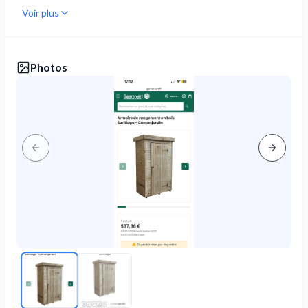
Voir plus
Photos
Previous slide
Next s