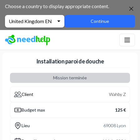
NeedHelp : site de jobbing et de services entre particuliers
Choose a country to display appropriate content.
United Kingdom EN
Continue
Installation paroi de douche
Mission terminée
Client
Wahby Z
Budget max
125 €
Lieu
69008 Lyon