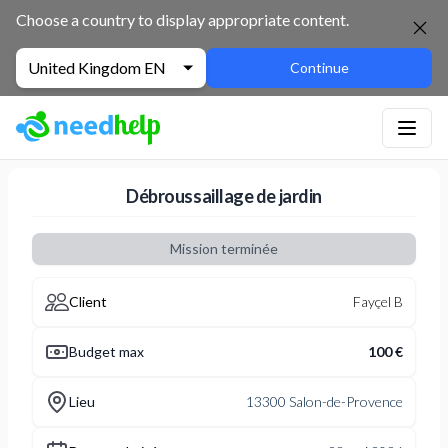
NeedHelp : site de jobbing et de services entre particuliers
Choose a country to display appropriate content.
United Kingdom EN
Continue
Débroussaillage de jardin
Mission terminée
Client
Fayçel B
Budget max
100 €
Lieu
13300 Salon-de-Provence