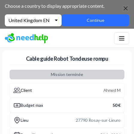
NeedHelp : site de jobbing et de services entre particuliers
Choose a country to display appropriate content.
United Kingdom EN
Continue
Cable guide Robot Tondeuse rompu
Mission terminée
Client
Ahmed M
Budget max
50 €
Lieu
27790 Rosay-sur-Lieure