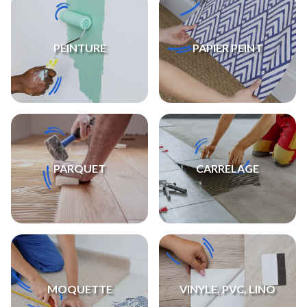
PEINTURE
PAPIER PEINT
PARQUET
CARRELAGE
MOQUETTE
VINYLE, PVC, LINO