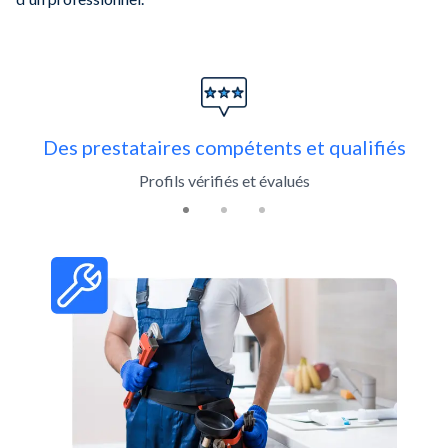
Slide 1 of 3
Des prestataires compétents et qualifiés
Profils vérifiés et évalués