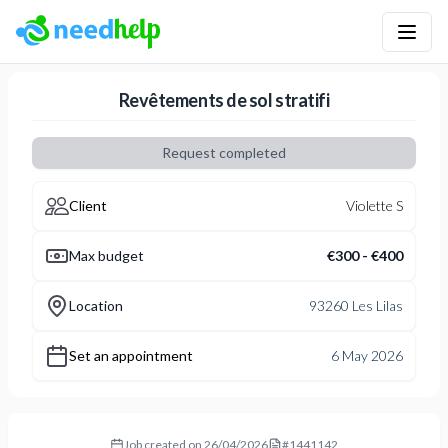
NeedHelp: tradespeople booking platform
Revêtements de sol stratifi
Request completed
Client
Violette S
Max budget
€300 - €400
Location
93260 Les Lilas
Set an appointment
6 May 2026
Job created on
26/04/2026
#
1441142