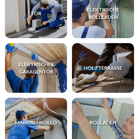
ELEKTRISCHE
TOR
ROLLLADEN
ELEKTRISCHES
HOLZTERRASSE
GARAGENTOR
MARKISENROLLO
ROLLADEN