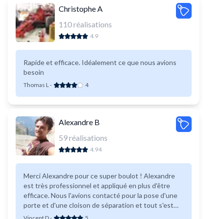
Christophe A
110
réalisations
4.9
Rapide et efficace. Idéalement ce que nous avions
besoin
Thomas L
-
4
Alexandre B
59
réalisations
4.94
Merci Alexandre pour ce super boulot ! Alexandre
est très professionnel et appliqué en plus d'être
efficace. Nous l'avions contacté pour la pose d'une
porte et d'une cloison de séparation et tout s'est
parfaitement déroulé. Nous avons pu obtenir
Vincent D
-
5