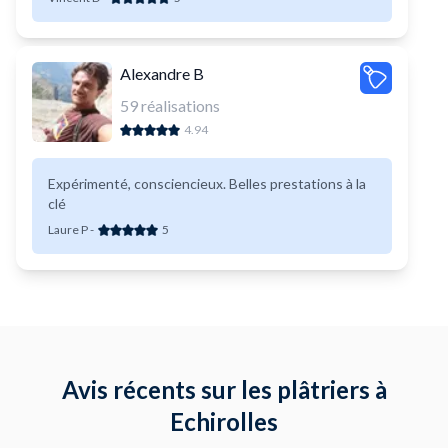
exactement ce que nous avions en tête.
Alexandre B
59
réalisations
4.94
Expérimenté, consciencieux. Belles prestations à la
clé
Laure P
-
5
Avis récents sur les plâtriers à
Echirolles