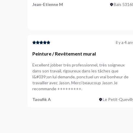
Jean-Etienne M
Bais 5316
il y a 4 an
Peinture / Revêtement mural
Excellent jobber très professionnel, très soigneux
dans son travail, rigoureux dans les tâches que
l&#039;on lui demande, ponctuel un vrai bonheur de
travailler avec Jason. Merci beaucoup Jason Je
recommande +++++++++.
Taoufik A
Le Petit-Quevill