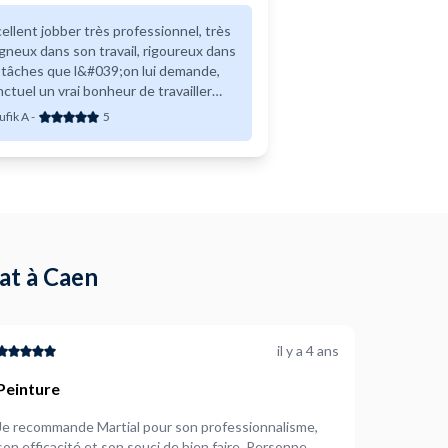
ellent jobber très professionnel, très
 son travail, rigoureux dans
 tâches que l&#039;on lui demande,
ctuel un vrai bonheur de travailler
c Jason. Merci beaucoup Jason Je
ufik A
-
5
commande +++++++++.
tat à Caen
il y a 4 ans
Peinture
Je recommande Martial pour son professionnalisme,
son efficacité et son souci de bien faire. Personne