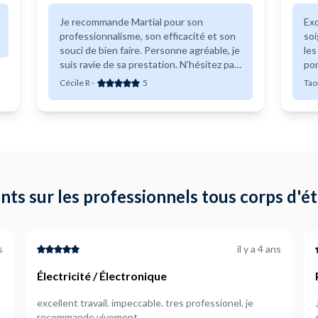
Je recommande Martial pour son
Exc
professionnalisme, son efficacité et son
soigneux dans
souci de bien faire. Personne agréable, je
les
suis ravie de sa prestation. N’hésitez pas
pon
à le contacter !!
ave
Cécile R
-
5
Tao
re
nts sur les professionnels tous corps d'é
s
il y a 4 ans
Électricité / Électronique
excellent travail. impeccable. tres professionel. je
recommande vivement