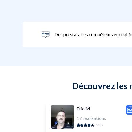
Des prestataires compétents et qualifi
Découvrez les 
Eric M
17
réalisations
4.38