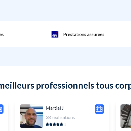
és
Prestations assurées
meilleurs professionnels tous corp
Martial J
38
réalisations
5