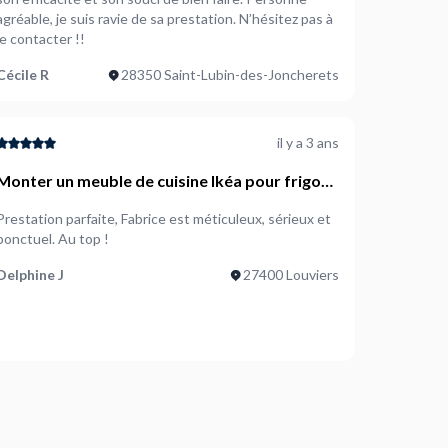
réable, je suis ravie de sa prestation. N’hésitez pas à
le contacter !!
Cécile R
28350 Saint-Lubin-des-Joncherets
il y a 3 ans
Monter un meuble de cuisine Ikéa pour frigo
encastrable
Prestation parfaite, Fabrice est méticuleux, sérieux et
ponctuel. Au top !
Delphine J
27400 Louviers