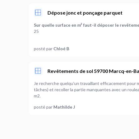
Dépose jonc et ponçage parquet
Sur quelle surface en m² faut-il déposer le revêteme
25
Quel est le type de sol à déposer ?
posté par
Chloé B
Autre
Faut-il prévoir de vider la / les pièce(s) ?
Non
Revêtements de sol 59700 Marcq-en-B
Où en êtes-vous dans votre projet ?
Je recherche quelqu'un travaillant efficacement pour m'aider à décoller du sisal (
Je suis prêt à démarrer
tâches) et recoller la partie manquantes avec un rouleau neuf. Il y en a pour envir
m2.
posté par
Mathilde J