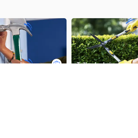
ion murale
Tailler des haies
Autres prestations à Lille
du carrelage
Installer / rénover une salle 