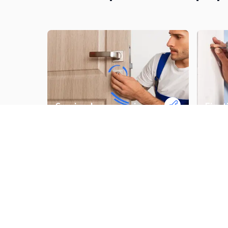
Service de serrurerie
Fixat
Fabriquer un meuble sur-mesure
Poser 