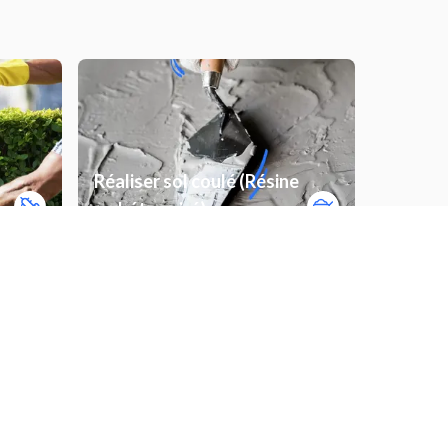
Réaliser sol coulé (Résine
ou béton ciré)
de bain
Poser une terrasse en bois