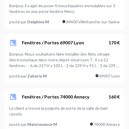
Bonjour, il s agit de poser 4 moustiquaires enroulables sur 3
fenêtres et une porte fenêtre Merci
posté par
Delphine M
69400 Villefranche-sur-Saône
Fenêtres / Portes 69007 Lyon
170 €
Bonjour, Nous souhaitons faire installer des films vitrage
électrostatique dans notre dépôt situé Lyon 7 . Il y a 12
fenêtres : - 6 de 227 H x 103 L - 2 de 229 H x 91 L - 2 de 229 H
x 82 L - 2 de 225 H x 85 L Nous avons déjà les films vitrage
posté par
Zakaria M
69007 Lyon
électrostatiques, il faut prévoir un escabeau et le matériel de
pose. Merci Complément sur l’adresse (parking, ascenseur...):
Parking sur place
Fenêtres / Portes 74000 Annecy
160 €
Le client a trouvé la poignée de porte de la salle de bain
cassée
posté par
Maintenance M
74000 Annecy