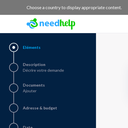
NeedHelp : site de jobbing et de services entre particuliers
Choose a country to display appropriate content.
Eléments
Description
Décrire votre demande
Documents
Ajouter
Adresse & budget
Date