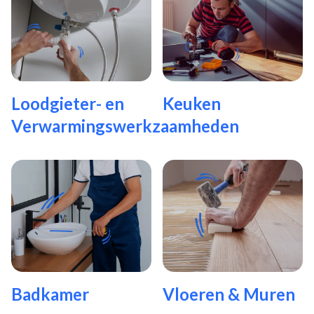
Loodgieter- en
Keuken
Verwarmingswerkzaamheden
Badkamer
Vloeren & Muren