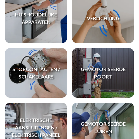
HUISHOUDELIJKE
VERLICHTING
APPARATEN
STOPCONTACTEN /
GEMOTORISEERDE
SCHAKELAARS
POORT
ELEKTRISCHE
GEMOTORISEERDE
AANSLUITINGEN /
LUIKEN
ELEKTRISCH PANEEL