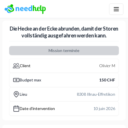
NeedHelp : site de jobbing et de services entre particuliers
Die Hecke an der Ecke abrunden, damit der Storen
vollständig ausgefahren werden kann.
Mission terminée
Client
Olivier M
Budget max
150 CHF
Lieu
8308 Illnau-Effretikon
Date d'intervention
10 juin 2026