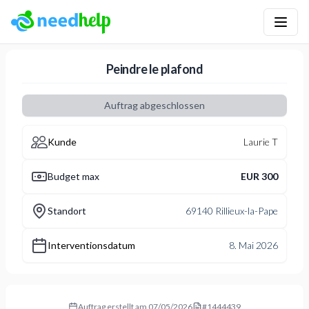
NeedHelp: Plattform für Handwerksarbeiten und Dienstlei
Peindre le plafond
Auftrag abgeschlossen
Kunde
Laurie T
Budget max
EUR 300
Standort
69140 Rillieux-la-Pape
Interventionsdatum
8. Mai 2026
Auftrag erstellt am
07/05/2026
#
1444439