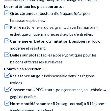
Les matériaux les plus courants :
Grès cérame
: robuste, antidérapant, idéal pour
terrasses et piscines.
Pierre naturelle
(ardoise, granit, travertin, marbre) :
esthétique unique, mais nécessite plus d’entretien.
Carrelage en béton ou imitation bois/pierre
: look
moderne et résistant.
Dalles sur plots
: faciles à poser, pratiques pour les
balcons et terrasses surélevées.
Points clés à vérifier :
Résistance au gel
: indispensable dans les régions
froides.
Classement UPEC
: usure, poinçonnement, eau, chimie →
gage de qualité.
Norme antidérapante
: R9 (usage normal) à R11 (zones
humides comme piscines).