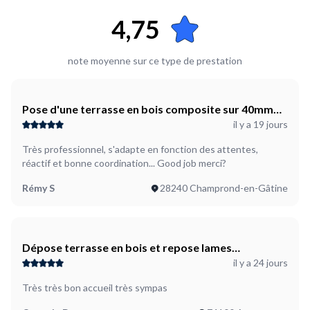
4,75
Plus d’infos...
Il s'agit de poser une terrasse en bois composite en prenant
l'ossature plus les lames de finition en composite pour une
note moyenne sur ce type de prestation
hauteur maximale de 39 mm. Merci de m'indiquer si vous
préférez que cette pause soit faite sur plot ultra plat plus
lambourde ultra fine ou sur ossature en aluminium
autoportée et ancré au sol, selon réglementation travaux et
Pose d'une terrasse en bois composite sur 40mm
préférences pour la réalisation viable de mon projet
il y a 19 jours
de hauteur comprenant ossature aluminium en auto
portée ou fixée, sinon sur plots ultra plats
Très professionnel, s'adapte en fonction des attentes,
réactif et bonne coordination... Good job merci?
Rémy S
28240 Champrond-en-Gâtine
Dépose terrasse en bois et repose lames
il y a 24 jours
composite
Très très bon accueil très sympas