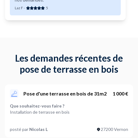
Laz F
-
5
Les demandes récentes de
pose de terrasse en bois
Pose d'une terrasse en bois de 31m2
1 000 €
Que souhaitez-vous faire ?
Installation de terrasse en bois
Quelle est la superficie de la terrasse en m2 ?
posté par
Nicolas L
27200 Vernon
31