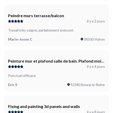
Peindre murs terrasse/balcon
il y a 2 jours
Travail très soigné, parfaitement exécuté.
Marie-Josee C
38500 Voiron
Peinture mur et plafond salle de bain. Plafond moisi
il y a 4 jours
a traiter avant peinture
Ponctuel efficace
Eric S
92340 Bourg-la-Reine
Fixing and painting 3d panels and walls
il y a 8 jours