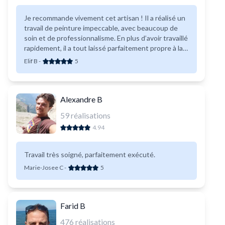
Je recommande vivement cet artisan ! Il a réalisé un
travail de peinture impeccable, avec beaucoup de
soin et de professionnalisme. En plus d’avoir travaillé
rapidement, il a tout laissé parfaitement propre à la
fin du chantier, ce qui est très appréciable. Il est
Elif B
-
5
même allé au-delà de ce qui était prévu en réalisant
quelques travaux supplémentaires sans hésiter, ce
qui témoigne de son sérieux et de son envie de bien
faire. C’est aussi une personne très sympathique,
Alexandre B
aimable et arrangeante, toujours à l’écoute et
59
réalisations
soucieuse de satisfaire son client. Je suis
4.94
entièrement satisfaite du résultat et je n’hésiterai
pas à faire de nouveau appel à lui.
Travail très soigné, parfaitement exécuté.
Marie-Josee C
-
5
Farid B
476
réalisations