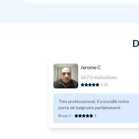
D
Jerome C
1673
réalisations
4.76
Très professionnel. Il a installé notre
porte de baignoire parfaitement.
Bryan C
-
5