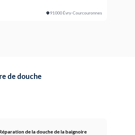
le de bain sont à monter ?
91000 Évry-Courcouronnes
e de démontage ?
ojet ?
il faut d’autre chose, prévenez nous.
rre de douche
Réparation de la douche de la baignoire