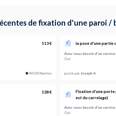
centes de fixation d'une paroi /
113 €
la pose d'une partie
Avez-vous besoin d'un service
Oui
ter ?
Quels types d'éléments de sal
44100 Nantes
posté par
Joseph A
Paroi de douche
Avez-vous besoin d'un servic
Oui
Fixation d'une porte 
128 €
est du carrelage)
onter ?
Quels types d'éléments de sal
Paroi de douche
Avez-vous besoin d'un service
Oui
Où en êtes-vous dans votre pr