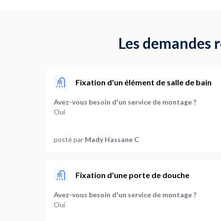
Les demandes ré
Fixation d'un élément de salle de bain
Avez-vous besoin d'un service de montage ?
Oui
Quels types d'éléments de salle de bain sont à mon
posté par
Mady Hassane C
Paroi de douche,Autres
Avez-vous besoin d'un service de démontage ?
Oui
Fixation d'une porte de douche
Quels types d'éléments de salle de bain sont à dém
Avez-vous besoin d'un service de montage ?
Paroi de douche,Autres
Oui
Où en êtes-vous dans votre projet ?