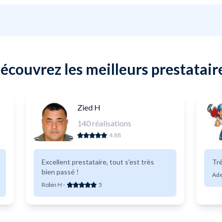
écouvrez les meilleurs prestatair
Zied H
140
réalisations
4.88
Excellent prestataire, tout s'est très
Trè
bien passé !
Ade
Robin H
-
5