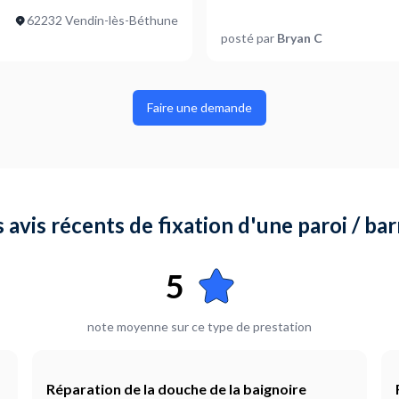
ter ?
Je suis prêt à démarrer
62232 Vendin-lès-Béthune
Quels types d'éléments de sal
posté par
Bryan C
Pare baignoire
Avez-vous besoin d'un servic
Non
Faire une demande
onter ?
Où en êtes-vous dans votre pr
Je suis prêt à démarrer
Plus d’infos...
Nous avons déjà le silicone. S’il 
s avis récents de fixation d'une paroi / ba
 porte = 188 cm Largeur prise
5
note moyenne sur ce type de prestation
Réparation de la douche de la baignoire