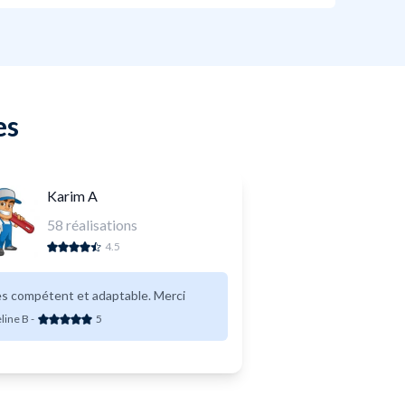
es
Karim A
58
réalisations
4.5
s compétent et adaptable. Merci
line B
-
5