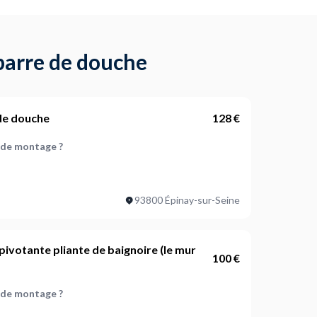
 barre de douche
 de douche
128 €
 de montage ?
le de bain sont à monter ?
93800 Épinay-sur-Seine
e de démontage ?
pivotante pliante de baignoire (le mur
100 €
le de bain sont à démonter ?
 de montage ?
ojet ?